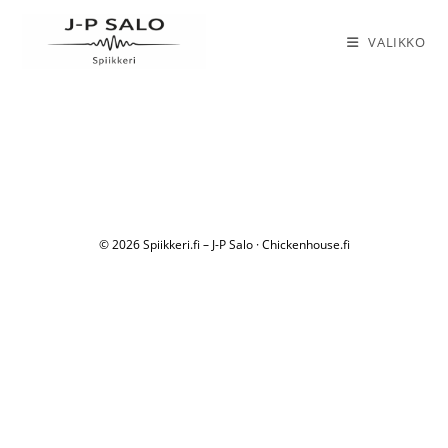
Siirry
suoraan
VALIKKO
sisältöön
© 2026 Spiikkeri.fi – J-P Salo · Chickenhouse.fi